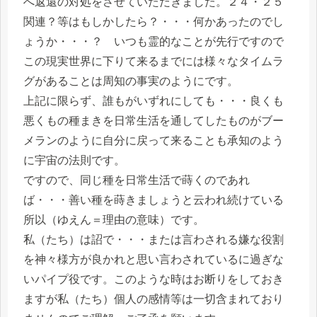
へ返還の対処をさせていただきました。２４・２５
関連？等はもしかしたら？・・・何かあったのでし
ょうか・・・？ いつも霊的なことが先行ですので
この現実世界に下りて来るまでには様々なタイムラ
グがあることは周知の事実のようにです。
上記に限らず、誰もがいずれにしても・・・良くも
悪くもの種まきを日常生活を通してしたものがブー
メランのように自分に戻って来ることも承知のよう
に宇宙の法則です。
ですので、同じ種を日常生活で蒔くのであれ
ば・・・善い種を蒔きましょうと云われ続けている
所以（ゆえん＝理由の意味）です。
私（たち）は詔で・・・または言わされる嫌な役割
を神々様方が良かれと思い言わされているに過ぎな
いパイプ役です。このような時はお断りをしておき
ますが私（たち）個人の感情等は一切含まれており