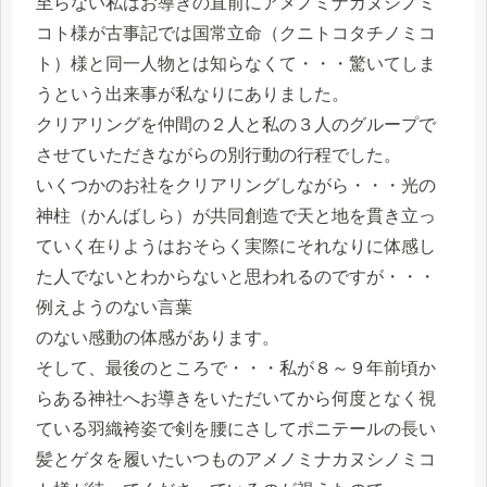
至らない私はお導きの直前にアメノミナカヌシノミ
コト様が古事記では国常立命（クニトコタチノミコ
ト）様と同一人物とは知らなくて・・・驚いてしま
うという出来事が私なりにありました。
クリアリングを仲間の２人と私の３人のグループで
させていただきながらの別行動の行程でした。
いくつかのお社をクリアリングしながら・・・光の
神柱（かんばしら）が共同創造で天と地を貫き立っ
ていく在りようはおそらく実際にそれなりに体感し
た人でないとわからないと思われるのですが・・・
例えようのない言葉
のない感動の体感があります。
そして、最後のところで・・・私が８～９年前頃か
らある神社へお導きをいただいてから何度となく視
ている羽織袴姿で剣を腰にさしてポニテールの長い
髪とゲタを履いたいつものアメノミナカヌシノミコ