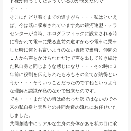
ト様が待ってくださっているのが視えたので
す・・・
そこにたどり着くまでの道すがら・・・私はといえ
ば、今は既に収束されています光の銀河連盟・テラ
センターが当時、ホログラフィックに設立される時
に導かれて電車に乗る直前の道すがらや電車に乗車
した時に何とも言いようのない畏怖で当時、仲間の
１人から声をかけられただけで声を出して泣き続け
た私自身と同じような感じになり・・・その時に２
年前に役割を伝えられたもろもろの全てが納得とい
うか・・・そういうことだったのですねというよう
な理解と認識が私のなかで出来たのです。
でも・・・まだその時は終わった訳ではないので本
来の私自身と天界との共同創造の流れにお任せいた
しました。
共同創造中にリアルな生身の身体がある私の目に涙