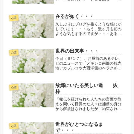
１１時から五色人祭が始まる直前
に・・・天上界から、ご神殿の屋根の
上に、生命（いのち）の根源であるア
在るが如く・・・
メノミナカヌシノミコト様が降りてく
心霊
るのが...
久しぶりにブログを書くような感じが
しています・・・もう、数ヶ月も前の
ような気もするのですが・・・ある仲
間（たち）に、私たち（前世からのカ
ルマ解消関連でのご縁等にて複数人が
今まで前例のない初めてのケースで関
世界の出来事・・・
わりました。私（サラ）個人や複数人
心霊
の...
今日（９/１７）、お昼前のあるテレ
ビのニュースで「メキシコ南部の観光
地アカプルコや大西洋側のベラクルス
州等広い範囲が１５・１６日の２日間
にかけて２つの熱帯暴風雨により豪雨
に見舞われ少なくとも４１人が死亡。
故郷にいたる美しい道 抜
オソリオ内相によると国土の３分の２
心霊
粋
に...
「秘伝を授けられた人たちの言葉や教
えを聞いて目覚めた人々は捕虜の身分
から解放はされましたが、約束された
ミルクと蜂蜜で満ちあふれた国にたど
り着いたわけではありません。まだ、
荒野にいるのです。今日、多くの人た
世界がひとつになるま
心霊
ちがそのような荒野をさ迷い歩いてい
で・・・
ま...