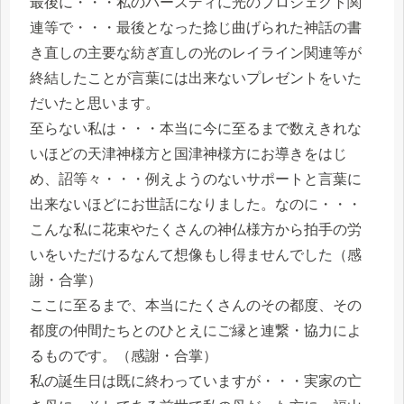
最後に・・・私のバースディに光のプロジェクト関
連等で・・・最後となった捻じ曲げられた神話の書
き直しの主要な紡ぎ直しの光のレイライン関連等が
終結したことが言葉には出来ないプレゼントをいた
だいたと思います。
至らない私は・・・本当に今に至るまで数えきれな
いほどの天津神様方と国津神様方にお導きをはじ
め、詔等々・・・例えようのないサポートと言葉に
出来ないほどにお世話になりました。なのに・・・
こんな私に花束やたくさんの神仏様方から拍手の労
いをいただけるなんて想像もし得ませんでした（感
謝・合掌）
ここに至るまで、本当にたくさんのその都度、その
都度の仲間たちとのひとえにご縁と連繋・協力によ
るものです。（感謝・合掌）
私の誕生日は既に終わっていますが・・・実家の亡