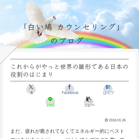
「白い鳩 カウンセリング」
のブログ
永遠不変の霊的真理の探究＆研鑽、実体験のブログ by サラ・マイトレーヤ
これからがやっと世界の雛形である日本の
役割のはじまり
X
Facebook
はてブ
LINE
コピー
2016.01.26
まだ、疲れが癒されてなくてエネルギー的にベスト