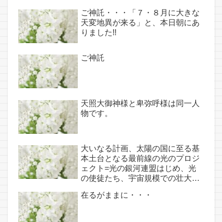
7月7日のお導き淡路島は日本の原
ご神託・・・「７・８月に大きな
点であり古代太陽信仰の中心点で
天変地異が来る」と、本日朝にあ
もある伊弉諾宮、他3ヵ所へのご
りました!!
神託あり！！
ご神託
天照大御神様と卑弥呼様は同一人
物です。
大いなる計画、太陽の国に至る基
本土台となる最前線の光のプロジ
ェクト=光の銀河連盟はじめ、光
の使徒たち、宇宙規模での壮大な
連携を経ての夏至前日までに完遂!!
在るがままに・・・
(6/26・28追記あり）