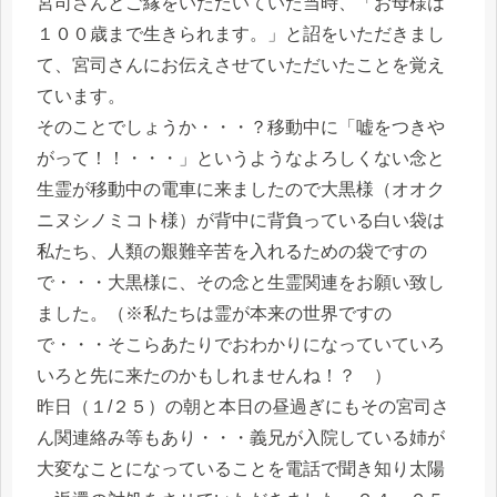
宮司さんとご縁をいただいていた当時、「お母様は
１００歳まで生きられます。」と詔をいただきまし
て、宮司さんにお伝えさせていただいたことを覚え
ています。
そのことでしょうか・・・？移動中に「嘘をつきや
がって！！・・・」というようなよろしくない念と
生霊が移動中の電車に来ましたので大黒様（オオク
ニヌシノミコト様）が背中に背負っている白い袋は
私たち、人類の艱難辛苦を入れるための袋ですの
で・・・大黒様に、その念と生霊関連をお願い致し
ました。（※私たちは霊が本来の世界ですの
で・・・そこらあたりでおわかりになっていていろ
いろと先に来たのかもしれませんね！？ ）
昨日（１/２５）の朝と本日の昼過ぎにもその宮司さ
ん関連絡み等もあり・・・義兄が入院している姉が
大変なことになっていることを電話で聞き知り太陽