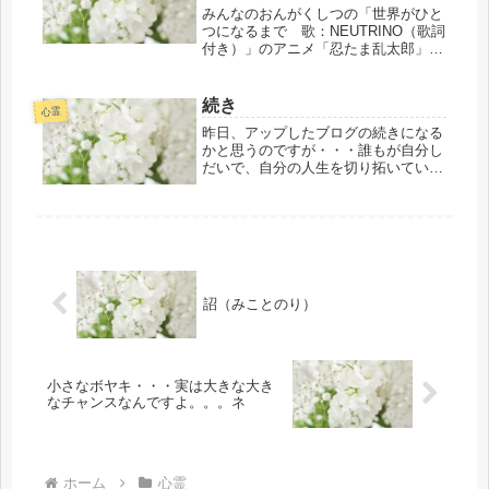
みんなのおんがくしつの「世界がひと
つになるまで 歌：NEUTRINO（歌詞
付き）」のアニメ「忍たま乱太郎」の
エンディングテーマを1年半前頃に
Youtubeで知り時々、聴いてい
て・・・最近、また聴きたくなり聴き
続き
心霊
ながらほんわ～かと包まれている私...
昨日、アップしたブログの続きになる
かと思うのですが・・・誰もが自分し
だいで、自分の人生を切り拓いていく
ことが出来ることも周知の事実のよう
にです。人により、心から悔い改めて
軌道修正して・・・あらためて光の道
を歩いていく覚悟の決意の人たちを神
様...
詔（みことのり）
小さなボヤキ・・・実は大きな大き
なチャンスなんですよ。。。ネ
ホーム
心霊