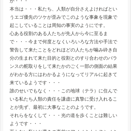
が・・・
本当は・・・私たち、人類が自分さえよければとい
うエゴ優先のツケが歪みでこのような事象を現象で
起こしていることは周知の事実のようにです。
心ある役割のある人たちが先人から今に至るま
で・・・今まで何度となくいろいろな方法や手法で
警告して来たことをどれほどの人たちが噛み砕き自
分の生まれて来た目的と役割とのすり合わせのバラ
ンスの舵取りをして来たかのごく一部の側面の結果
がわかる方にはわかるようになってリアルに起きて
来ているようです・・・
誰のせいでもなく・・・この地球（テラ）に住んで
いる私たち人類の責任を謙虚に真摯に受け入れるこ
とが先ず、最初に大事なことのようです。
それらをなくして・・・光の道を歩くことは難しい
ようです・・・