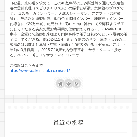
（心霊）光の道を求めて、この40数年間の歩み関連等を通した永遠普
遍の霊的真理（スピリチャリズム）の探求と研鑽、実体験のブログで
す。 コスモ・カウンセラー。天成のシャーマン。アデプト（霊的教
師）。光の銀河連盟所属。聖白色同胞団メンバー。地球神庁メンバー。
お導きにて20数年前、厳島神社・弥山の御山神社にて空海様より弟子
にしてくださる実家の元お寺再興の使命伝えられる）。2024年9.10、
東寺・金堂にて薬師如来様より肉体を持つ弟子は初めてという最初の弟
子にしてくださる。※2024.11.4、新たな略式のサラ・庵寿（天命の正
式法名は以前より薬師・空海・庵寿）宇宙名授かる（実家元お寺は、2
年前の3月再興）。2025.7.10,新たな別宇宙名 サラ・クエスト授か
る。2025.7.10記 by サラ・マイトレーヤ
ご依頼はこちらまで
https://www.yoakeniaruku.com/work/
最近の投稿