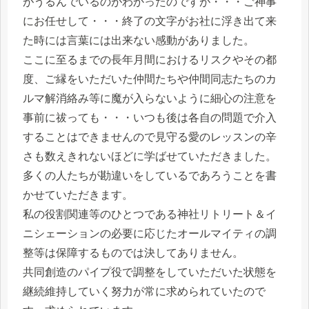
がうるんでいるのがわかったのですが・・・ご神事
にお任せして・・・終了の文字がお社に浮き出て来
た時には言葉には出来ない感動がありました。
ここに至るまでの長年月間におけるリスクやその都
度、ご縁をいただいた仲間たちや仲間同志たちのカ
ルマ解消絡み等に魔が入らないように細心の注意を
事前に祓っても・・・いつも後は各自の問題で介入
することはできませんので見守る愛のレッスンの辛
さも数えきれないほどに学ばせていただきました。
多くの人たちが勘違いをしているであろうことを書
かせていただきます。
私の役割関連等のひとつである神社リトリート＆イ
ニシェーションの必要に応じたオールマイティの調
整等は保障するものでは決してありません。
共同創造のパイプ役で調整をしていただいた状態を
継続維持していく努力が常に求められていたので