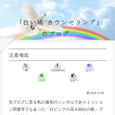
「白い鳩 カウンセリング」
のブログ
永遠不変の霊的真理の探究＆研鑽、実体験のブログ by サラ・マイトレーヤ
注意喚起
X
Facebook
はてブ
LINE
コピー
2019.12.08
当ブログに至る私の最初のシンボルでありミッショ
ン関連等でもあった「白ピンクの花＆純白の船」ブ