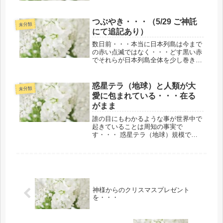
4月24日に終了・完結したことは嬉し
く喜ばしいことです。ある当時、それ
なりのご縁のある人たちがお仕組みで
つぶやき・・・（5/29 ご神託
集まり・・・日程的に人数的なこと
未分類
にて追記あり）
も...
数日前・・・本当に日本列島は今まで
の赤い点滅ではなく・・・どす黒い赤
でそれらが日本列島全体を少し巻き込
み始めた感じで・・・それで、その前
日に私は神謀りで呼ばれてある聖地に
行き、パイプ役で共同創造をさせてい
惑星テラ（地球）と人類が大
未分類
ただいて・・・終わると共に、神々様
愛に包まれている・・・在る
方...
がまま
誰の目にもわかるような事が世界中で
起きていることは周知の事実で
す・・・ 惑星テラ（地球）規模での
大決戦が過ぎし今月の3月１日に共同
創造にて遂行されました。 私たち人
類が住んでいるこの惑星テラ・・・つ
まり、この地球の性質上において二極
性があり...
神様からのクリスマスプレゼント
を・・・