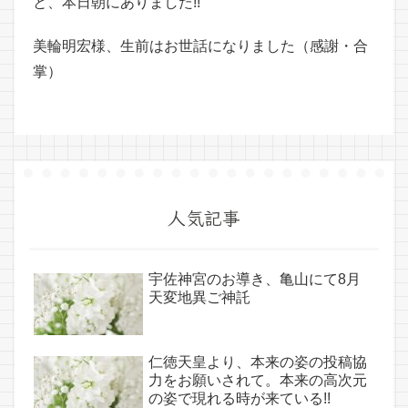
と、本日朝にありました!!
美輪明宏様、生前はお世話になりました（感謝・合
掌）
人気記事
宇佐神宮のお導き、亀山にて8月
天変地異ご神託
仁徳天皇より、本来の姿の投稿協
力をお願いされて。本来の高次元
の姿で現れる時が来ている!!