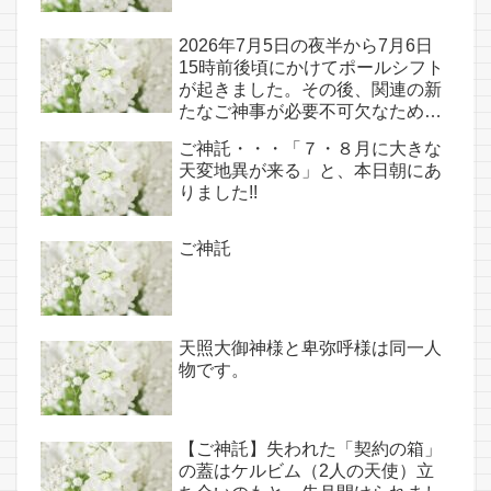
2026年7月5日の夜半から7月6日
15時前後頃にかけてポールシフト
が起きました。その後、関連の新
たなご神事が必要不可欠なため、
7月7日のお導き淡路島は日本の原
ご神託・・・「７・８月に大きな
点であり古代太陽信仰の中心点で
天変地異が来る」と、本日朝にあ
もある伊弉諾宮、他3ヵ所へのご
りました!!
神託あり！！
ご神託
天照大御神様と卑弥呼様は同一人
物です。
【ご神託】失われた「契約の箱」
の蓋はケルビム（2人の天使）立