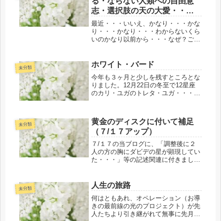
る・ならない人類への自由意
志・選択肢の天の大愛・・・
を知る
最近・・・いいえ、かなり・・・かな
り・・・かなり・・・わからないくら
いのかなり以前から・・・なぜ？ご縁
をいただいている方がたの学びがお導
きの共同創造＝光のプロジェクト関連
等を通して浮上（前世絡みの繰り返し
ホワイト・バード
未分類
パターンのカルマ解消等も含）して来
今年も３ヶ月と少しを残すところとな
て...
りました。12月22日の冬至で12星座
のカリ・ユガのトレタ・ユガ・・・目
覚めの10年間の期間のゲート（扉）が
閉まり終わります。私たち人類の誰も
が知っていても・知らなくても（※本
黄金のディスクに付いて補足
来の自分は知っています）2極化...
未分類
（７/１７アップ）
７/１７の当ブログに、「調整後に２
人の方の胸にダビデの星が顕現してい
た・・・」等の記述関連に付きまし
て、間違いではありませんがもう少し
詳しく書きたいと思います。 それら
の詳細に付いては、少しでもクリアリ
人生の旅路
未分類
ングを加速せざるを得ない状況等のテ
何はともあれ、オペレーション（お導
ラ（...
きの最前線の光のプロジェクト）が先
人たちより引き継がれて無事に先月の