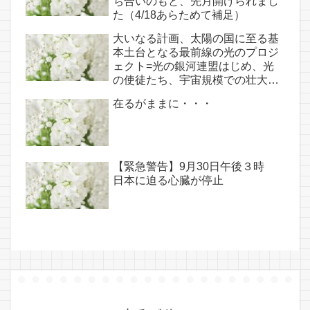
ち合いのもと、先月開けられまし
た（4/18あらためて補足）
大いなる計画、太陽の国に至る基
本土台となる最前線の光のプロジ
ェクト=光の銀河連盟はじめ、光
の使徒たち、宇宙規模での壮大な
連携を経ての夏至前日までに完遂!!
在るがままに・・・
(6/26・28追記あり）
【緊急警告】9月30日午後３時
日本に迫る心臓が停止