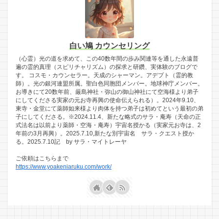
白い鳩 カウンセリング
（心霊）光の道を求めて、この40数年間の歩み関連等を通した永遠普
遍の霊的真理（スピリチャリズム）の探求と研鑽、実体験のブログで
す。 コスモ・カウンセラー。天成のシャーマン。アデプト（霊的教
師）。光の銀河連盟所属。聖白色同胞団メンバー。地球神庁メンバー。
お導きにて20数年前、厳島神社・弥山の御山神社にて空海様より弟子
にしてくださる実家の元お寺再興の使命伝えられる）。2024年9.10、
東寺・金堂にて薬師如来様より肉体を持つ弟子は初めてという最初の弟
子にしてくださる。※2024.11.4、新たな略式のサラ・庵寿（天命の正
式法名は以前より薬師・空海・庵寿）宇宙名授かる（実家元お寺は、2
年前の3月再興）。2025.7.10,新たな別宇宙名 サラ・クエスト授か
る。2025.7.10記 by サラ・マイトレーヤ
ご依頼はこちらまで
https://www.yoakeniaruku.com/work/